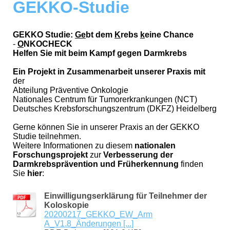
GEKKO-Studie
GEKKO Studie:
Ge
bt dem
K
rebs
k
eine Chance
-
O
NKOCHECK
Helfen Sie mit beim Kampf gegen Darmkrebs
Ein Projekt in Zusammenarbeit unserer Praxis mit
der
Abteilung Präventive Onkologie
Nationales Centrum für Tumorerkrankungen (NCT)
Deutsches Krebsforschungszentrum (DKFZ) Heidelberg
Gerne können Sie in unserer Praxis an der GEKKO
Studie teilnehmen.
Weitere Informationen zu diesem
nationalen
Forschungsprojekt
zur
Verbesserung der
Darmkrebsprävention und Früherkennung
finden
Sie
hier
:
Einwilligungserklärung für Teilnehmer der
Koloskopie
20200217_GEKKO_EW_Arm
A_V1.8_Änderungen [...]