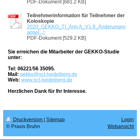
PDF-Dokument [681.2 KB]
Teilnehmerinformation für Teilnehmer der
Koloskopie
2020_GEKKO_TI_Arm A_V1.9_Änderungen
ange[...]
PDF-Dokument [529.2 KB]
Sie erreichen die Mitarbeiter der GEKKO-Studie
unter:
Tel: 06221
/
56 35095.
Mail:
gekko@nct-heidelberg.de
Web:
www.nct-heidelberg.de
Herzlichen Dank für Ihr Interesse.
Druckversion
|
Sitemap
Login
© Praxis Bruhn
Webansicht